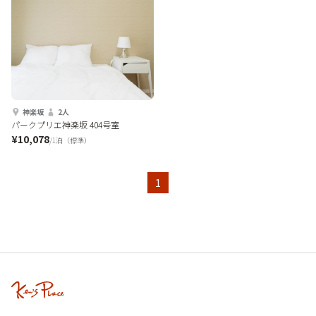
神楽坂
2人
パークプリエ神楽坂 404号室
¥10,078
/1泊（標準）
1