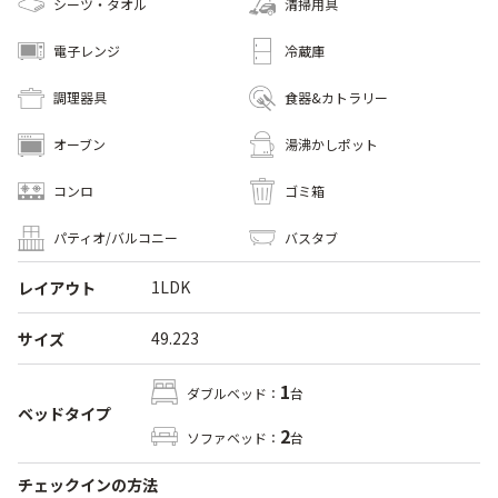
シーツ・タオル
清掃用具
電子レンジ
冷蔵庫
調理器具
食器&カトラリー
オーブン
湯沸かしポット
コンロ
ゴミ箱
パティオ/バルコニー
バスタブ
1LDK
レイアウト
49.223
サイズ
1
ダブルベッド：
台
ベッドタイプ
2
ソファベッド：
台
チェックインの方法