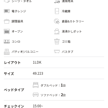
シーツ・タオル
清掃用具
電子レンジ
冷蔵庫
調理器具
食器&カトラリー
オーブン
湯沸かしポット
コンロ
ゴミ箱
パティオ/バルコニー
バスタブ
1LDK
レイアウト
49.223
サイズ
1
ダブルベッド：
台
ベッドタイプ
2
ソファベッド：
台
15:00~
チェックイン