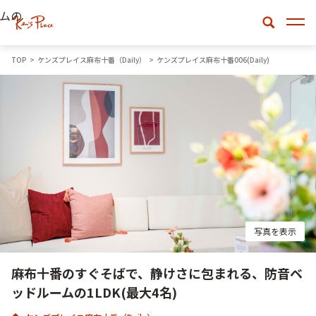
ムの
TOP
ケンズプレイス麻布十番（Daily）
ケンズプレイス麻布十番006(Daily)
写真を表示
麻布十番のすぐそばで、静けさに包まれる、防音ベ
ッドルームの1LDK(最大4名)