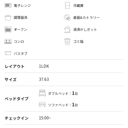
電子レンジ
冷蔵庫
調理器具
食器&カトラリー
オーブン
湯沸かしポット
コンロ
ゴミ箱
バスタブ
1LDK
レイアウト
37.63
サイズ
1
ダブルベッド：
台
ベッドタイプ
1
ソファベッド：
台
15:00~
チェックイン